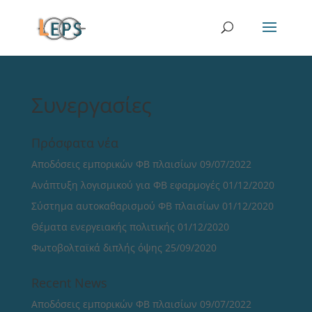
Συνεργασίες
Πρόσφατα νέα
Αποδόσεις εμπορικών ΦΒ πλαισίων
09/07/2022
Ανάπτυξη λογισμικού για ΦΒ εφαρμογές
01/12/2020
Σύστημα αυτοκαθαρισμού ΦΒ πλαισίων
01/12/2020
Θέματα ενεργειακής πολιτικής
01/12/2020
Φωτοβολταϊκά διπλής όψης
25/09/2020
Recent News
Αποδόσεις εμπορικών ΦΒ πλαισίων
09/07/2022