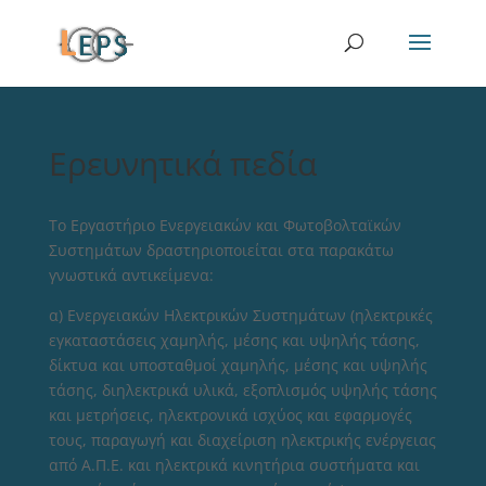
Ερευνητικά πεδία
Το Εργαστήριο Ενεργειακών και Φωτοβολταϊκών
Συστημάτων δραστηριοποιείται στα παρακάτω
γνωστικά αντικείμενα:
α) Ενεργειακών Ηλεκτρικών Συστημάτων (ηλεκτρικές
εγκαταστάσεις χαμηλής, μέσης και υψηλής τάσης,
δίκτυα και υποσταθμοί χαμηλής, μέσης και υψηλής
τάσης, διηλεκτρικά υλικά, εξοπλισμός υψηλής τάσης
και μετρήσεις, ηλεκτρονικά ισχύος και εφαρμογές
τους, παραγωγή και διαχείριση ηλεκτρικής ενέργειας
από Α.Π.Ε. και ηλεκτρικά κινητήρια συστήματα και