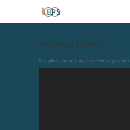
Διάφορα βίντεο
Μια φθινοπωρινή ημέρα στο Εργαστήριο. Μια 
Video
Player