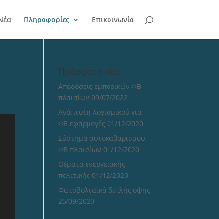
Νέα
Πληροφορίες
Επικοινωνία
Πρόσφατα νέα
Αποδόσεις εμπορικών ΦΒ
πλαισίων
09/07/2022
Ανάπτυξη λογισμικού για
ΦΒ εφαρμογές
01/12/2020
Σύστημα αυτοκαθαρισμού
ΦΒ πλαισίων
01/12/2020
Θέματα ενεργειακής
πολιτικής
01/12/2020
Φωτοβολταϊκά διπλής όψης
25/09/2020