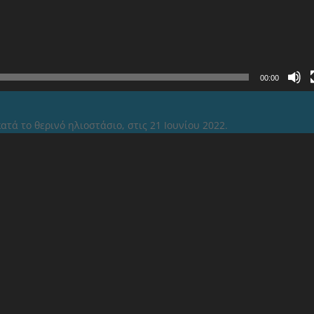
00:00
τά το θερινό ηλιοστάσιο, στις 21 Ιουνίου 2022.